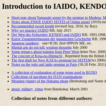
Introduction to IAIDO, KEN
Short note about Yamazaki sensei by the seminar in Modena, 
Notes about ZNKR IAIDO SEITEI of Oshita sensei
(2010) tr
Recommended sword lenght
(revised Sep. 2016, by Ray)
Why we practice IAIDO
RB, July 2015
Der Weg des Schwertes: KENDO und IAIDO
RB, 1993,1998,
Kurze Zusammenfassung der japanischen Geschichte
RB, 199
Japanese numbers
: one=ICHI, first=IPPON ME, etc
Martial arts do not kill: wisdom thoughts
July 2000
Some remarcs about training from Peter West
(letter Nov. 2000
The concept of Kesa-no-Hitotachi
, Reprinted from the Briti
The first draft for New KATAs proposal for SEITEI
(Oct 2000)
Notes on the jodo and iaido seminar in Paris
(18-20 Febr. 2011
A collection of explanation of some terms used in BUDO
Collections of questions for DAN examinations
Meaning (name) of the Hakama pleats
(Bedeutung und Name d
about_military_virtue
from Butokukai, March 2001
Collection of notes from different authors: