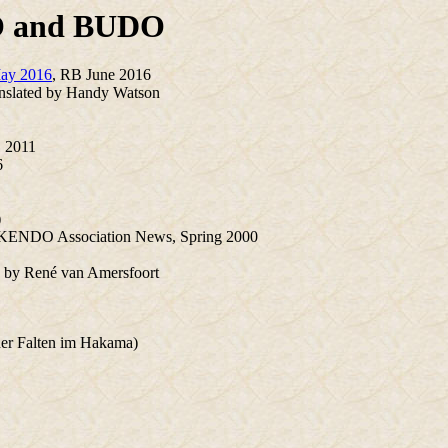
DO and BUDO
May 2016
, RB June 2016
anslated by Handy Watson
 2011
6
)
sh KENDO Association News, Spring 2000
) by René van Amersfoort
er Falten im Hakama)